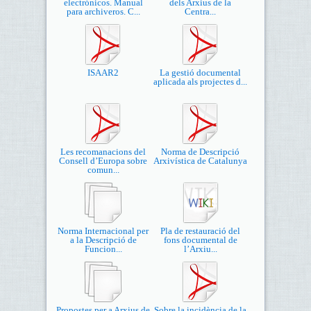
electrónicos. Manual
dels Arxius de la
para archiveros. C...
Centra...
ISAAR2
La gestió documental
aplicada als projectes d...
Les recomanacions del
Norma de Descripció
Consell d’Europa sobre
Arxivística de Catalunya
comun...
Norma Internacional per
Pla de restauració del
a la Descripció de
fons documental de
Funcion...
l’Arxiu...
Propostes per a Arxius de
Sobre la incidència de la