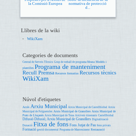
la Comissió Europea
normativa de protecció
d...
Llibres de la wiki
WikiXam
Categories de documents
Models i
Central de Serveis Tècnics
Grup de treball de programa Meana
Programa de manteniment
plantilles
Recull Premsa
Recursos tècnics
Recursos formatius
WikiXam
Núvol d'etiquetes
Arxiu Municipal
Accés
Arxiu Municipal de Castellbisbal
Arxiu
Arxiu Municipal de Granollers
Arxiu Municipal de
Municipal de Folgueroles
Prats de Lluçanès
Arxiu Municipal de Tona
Arxivers itinerants
Castellbisbal
Difusió
Difusió; Arxiu Municipal de Granollers
Digitalització
Fitxa de fons
Fons Jutjat de Pau
Donació
fons privats
Formació
Restauració
gestió documental
Programa de Manteniment