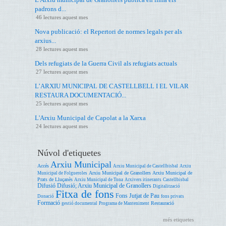
padrons d...
46 lectures aquest mes
Nova publicació: el Repertori de normes legals per als
arxius...
28 lectures aquest mes
Dels refugiats de la Guerra Civil als refugiats actuals
27 lectures aquest mes
L’ARXIU MUNICIPAL DE CASTELLBELL I EL VILAR
RESTAURA DOCUMENTACIÓ...
25 lectures aquest mes
L'Arxiu Municipal de Capolat a la Xarxa
24 lectures aquest mes
Núvol d'etiquetes
Arxiu Municipal
Accés
Arxiu Municipal de Castellbisbal
Arxiu
Arxiu Municipal de Granollers
Arxiu Municipal de
Municipal de Folgueroles
Prats de Lluçanès
Arxiu Municipal de Tona
Arxivers itinerants
Castellbisbal
Difusió
Difusió; Arxiu Municipal de Granollers
Digitalització
Fitxa de fons
Fons Jutjat de Pau
Donació
fons privats
Formació
Restauració
gestió documental
Programa de Manteniment
més etiquetes