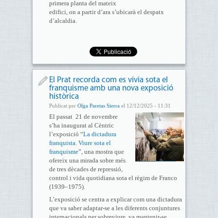
primera planta del mateix
edifici, on a partir d’ara s’ubicarà el despatx
d’alcaldia.
El Prat recorda com es vivia sota el
franquisme amb una nova exposició
històrica
Publicat per
Olga Paretas Sierra
el 12/12/2025 - 11:31
El passat 21 de novembre
s’ha inaugurat al Cèntric
l’exposició “
La dictadura
franquista. Viure sota el
franquisme
”, una mostra que
ofereix una mirada sobre més
de tres dècades de repressió,
control i vida quotidiana sota el règim de Franco
(1939–1975).
L’exposició se centra a explicar com una dictadura
que va saber adaptar-se a les diferents conjuntures
internacionals per sobreviure, va mantenir-se