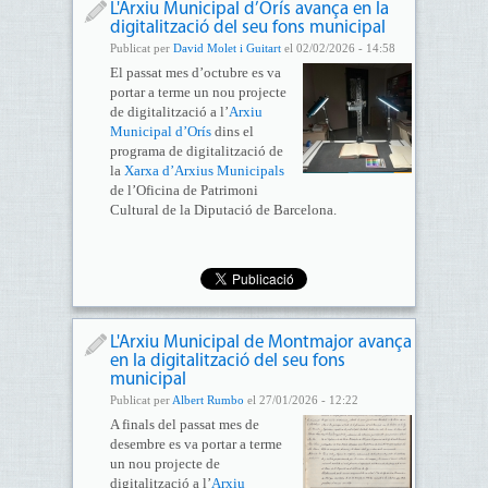
L'Arxiu Municipal d’Orís avança en la
digitalització del seu fons municipal
Publicat per
David Molet i Guitart
el 02/02/2026 - 14:58
El passat mes d’octubre es va
portar a terme un nou projecte
de digitalització a l’
Arxiu
Municipal d’Orís
dins el
programa de digitalització de
la
Xarxa d’Arxius Municipals
de l’Oficina de Patrimoni
Cultural de la Diputació de Barcelona.
L'Arxiu Municipal de Montmajor avança
en la digitalització del seu fons
municipal
Publicat per
Albert Rumbo
el 27/01/2026 - 12:22
A finals del passat mes de
desembre es va portar a terme
un nou projecte de
digitalització a l’
Arxiu