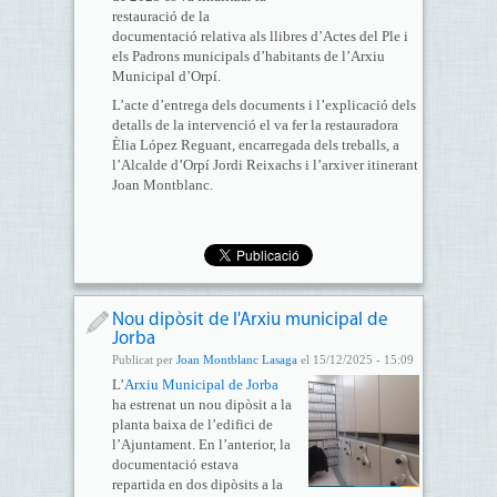
restauració de la
documentació relativa als llibres d’Actes del Ple i
els Padrons municipals d’habitants de l’Arxiu
Municipal d’Orpí.
L’acte d’entrega dels documents i l’explicació dels
detalls de la intervenció el va fer la restauradora
Èlia López Reguant, encarregada dels treballs, a
l’Alcalde d’Orpí Jordi Reixachs i l’arxiver itinerant
Joan Montblanc.
Nou dipòsit de l'Arxiu municipal de
Jorba
Publicat per
Joan Montblanc Lasaga
el 15/12/2025 - 15:09
L’
Arxiu Municipal de Jorba
ha estrenat un nou dipòsit a la
planta baixa de l’edifici de
l’Ajuntament. En l’anterior, la
documentació estava
repartida en dos dipòsits a la