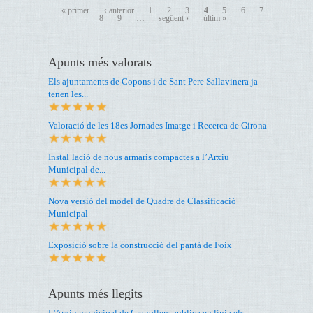
« primer
‹ anterior
1
2
3
4
5
6
7
8
9
…
següent ›
últim »
Apunts més valorats
Els ajuntaments de Copons i de Sant Pere Sallavinera ja
tenen les...
Valoració de les 18es Jornades Imatge i Recerca de Girona
Instal·lació de nous armaris compactes a l’Arxiu
Municipal de...
Nova versió del model de Quadre de Classificació
Municipal
Exposició sobre la construcció del pantà de Foix
Apunts més llegits
L'Arxiu municipal de Granollers publica en línia els