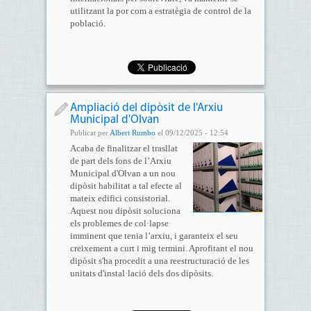
utilitzant la por com a estratègia de control de la
població.
Ampliació del dipòsit de l'Arxiu
Municipal d'Olvan
Publicat per
Albert Rumbo
el 09/12/2025 - 12:54
Acaba de finalitzar el trasllat
de part dels fons de l’Arxiu
Municipal d'Olvan a un nou
dipòsit habilitat a tal efecte al
mateix edifici consistorial.
Aquest nou dipòsit soluciona
els problemes de col·lapse
imminent que tenia l’arxiu, i garanteix el seu
creixement a curt i mig termini. Aprofitant el nou
dipòsit s'ha procedit a una reestructuració de les
unitats d'instal·lació dels dos dipòsits.