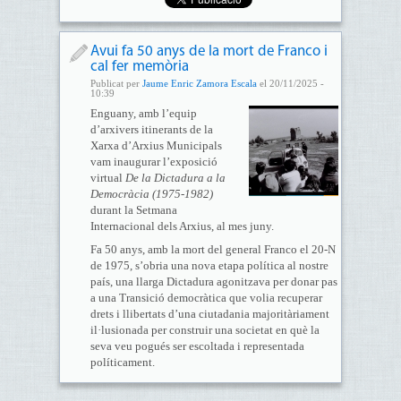
Avui fa 50 anys de la mort de Franco i
cal fer memòria
Publicat per
Jaume Enric Zamora Escala
el 20/11/2025 -
10:39
Enguany, amb l’equip
d’arxivers itinerants de la
Xarxa d’Arxius Municipals
vam inaugurar l’exposició
virtual
De la Dictadura a la
Democràcia (1975-1982)
durant la Setmana
Internacional dels Arxius, al mes juny.
Fa 50 anys, amb la mort del general Franco el 20-N
de 1975, s’obria una nova etapa política al nostre
país, una llarga Dictadura agonitzava per donar pas
a una Transició democràtica que volia recuperar
drets i llibertats d’una ciutadania majoritàriament
il·lusionada per construir una societat en què la
seva veu pogués ser escoltada i representada
políticament.