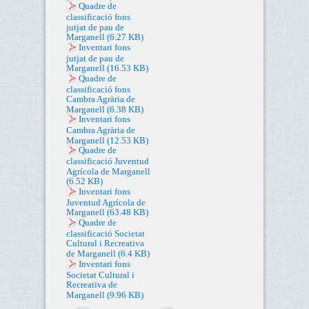
Quadre de
classificació fons
jutjat de pau de
Marganell
(6.27 KB)
Inventari fons
jutjat de pau de
Marganell
(16.53 KB)
Quadre de
classificació fons
Cambra Agrària de
Marganell
(6.38 KB)
Inventari fons
Cambra Agrària de
Marganell
(12.53 KB)
Quadre de
classificació Juventud
Agrícola de Marganell
(6.52 KB)
Inventari fons
Juventud Agrícola de
Marganell
(63.48 KB)
Quadre de
classificació Societat
Cultural i Recreativa
de Marganell
(6.4 KB)
Inventari fons
Societat Cultural i
Recreativa de
Marganell
(9.96 KB)