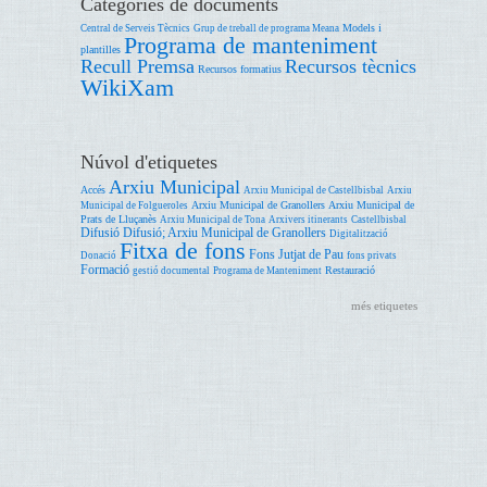
Categories de documents
Models i
Central de Serveis Tècnics
Grup de treball de programa Meana
Programa de manteniment
plantilles
Recull Premsa
Recursos tècnics
Recursos formatius
WikiXam
Núvol d'etiquetes
Arxiu Municipal
Accés
Arxiu Municipal de Castellbisbal
Arxiu
Arxiu Municipal de Granollers
Arxiu Municipal de
Municipal de Folgueroles
Prats de Lluçanès
Arxiu Municipal de Tona
Arxivers itinerants
Castellbisbal
Difusió
Difusió; Arxiu Municipal de Granollers
Digitalització
Fitxa de fons
Fons Jutjat de Pau
Donació
fons privats
Formació
Restauració
gestió documental
Programa de Manteniment
més etiquetes