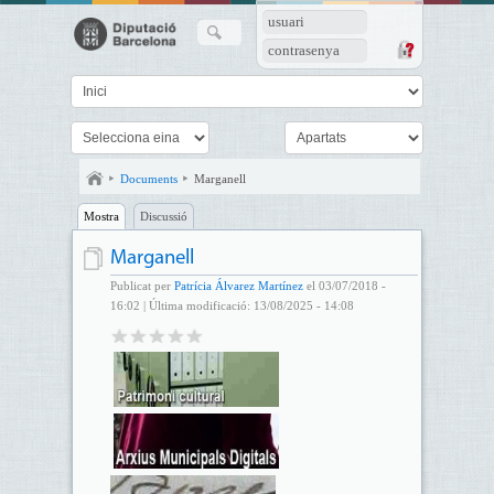
usuari
contrasenya
Documents
Marganell
Mostra
Discussió
Marganell
Publicat per
Patrícia Álvarez Martínez
el 03/07/2018 -
16:02 | Última modificació: 13/08/2025 - 14:08