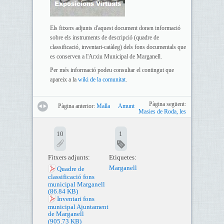
Els fitxers adjunts d'aquest document donen informació
sobre els instruments de descripció (quadre de
classificació, inventari-catàleg) dels fons documentals que
es conserven a l'Arxiu Municipal de Marganell.
Per més informació podeu consultar el contingut que
apareix a la
wiki de la comunitat
.
Pàgina següent:
Pàgina anterior:
Malla
Amunt
Masies de Roda, les
10
1
Fitxers adjunts:
Etiquetes:
Marganell
Quadre de
classificació fons
municipal Marganell
(86.84 KB)
Inventari fons
municipal Ajuntament
de Marganell
(905.73 KB)