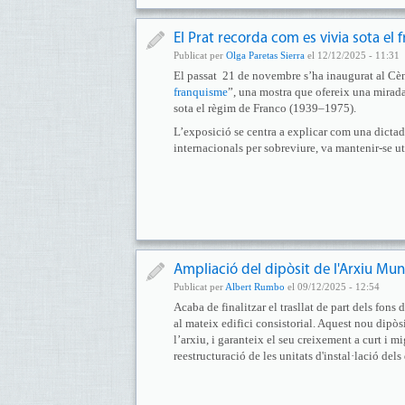
El Prat recorda com es vivia sota el
Publicat per
Olga Paretas Sierra
el 12/12/2025 - 11:31
El passat 21 de novembre s’ha inaugurat al Cèn
franquisme
”, una mostra que ofereix una mirada
sota el règim de Franco (1939–1975).
L’exposició se centra a explicar com una dictad
internacionals per sobreviure, va mantenir-se ut
Ampliació del dipòsit de l'Arxiu Mun
Publicat per
Albert Rumbo
el 09/12/2025 - 12:54
Acaba de finalitzar el trasllat de part dels fons
al mateix edifici consistorial. Aquest nou dipò
l’arxiu, i garanteix el seu creixement a curt i m
reestructuració de les unitats d'instal·lació dels