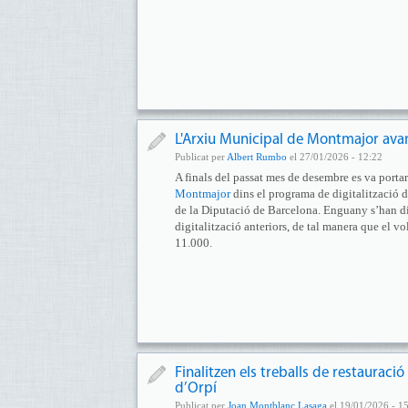
L'Arxiu Municipal de Montmajor avanç
Publicat per
Albert Rumbo
el 27/01/2026 - 12:22
A finals del passat mes de desembre es va portar
Montmajor
dins el programa de digitalització 
de la Diputació de Barcelona. Enguany s’han dig
digitalització anteriors, de tal manera que el v
11.000.
Finalitzen els treballs de restauraci
d’Orpí
Publicat per
Joan Montblanc Lasaga
el 19/01/2026 - 1