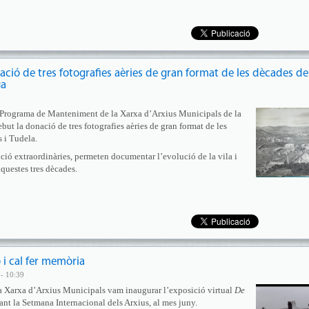
nació de tres fotografies aèries de gran format de les dècades de
ga
l Programa de Manteniment de la Xarxa d’Arxius Municipals de la
ut la donació de tres fotografies aèries de gran format de les
 i Tudela.
lució extraordinàries, permeten documentar l’evolució de la vila i
questes tres dècades.
 i cal fer memòria
- 10:39
la Xarxa d’Arxius Municipals vam inaugurar l’exposició virtual
De
nt la Setmana Internacional dels Arxius, al mes juny.