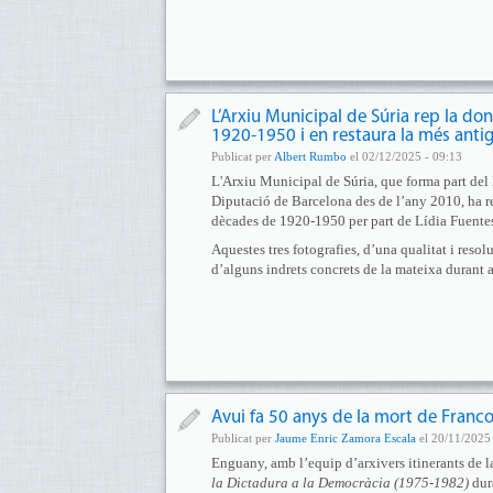
L’Arxiu Municipal de Súria rep la do
1920-1950 i en restaura la més anti
Publicat per
Albert Rumbo
el 02/12/2025 - 09:13
L'Arxiu Municipal de Súria, que forma part de
Diputació de Barcelona des de l’any 2010, ha reb
dècades de 1920-1950 per part de Lídia Fuentes
Aquestes tres fotografies, d’una qualitat i reso
d’alguns indrets concrets de la mateixa durant a
Avui fa 50 anys de la mort de Franco
Publicat per
Jaume Enric Zamora Escala
el 20/11/2025 
Enguany, amb l’equip d’arxivers itinerants de 
la Dictadura a la Democràcia (1975-1982)
dura