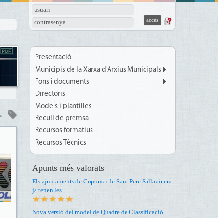
usuari
contrasenya
Presentació
Municipis de la Xarxa d'Arxius Municipals
Fons i documents
Directoris
Models i plantilles
Recull de premsa
Recursos formatius
Recursos Tècnics
Apunts més valorats
Els ajuntaments de Copons i de Sant Pere Sallavinera
ja tenen les...
Nova versió del model de Quadre de Classificació