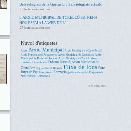
Dels refugiats de la Guerra Civil als refugiats actuals
28 lectures aquest mes
L’ARXIU MUNICIPAL DE TORELLÓ ESTRENA
NOU ESPAI A LA WEB DE L’...
27 lectures aquest mes
Núvol d'etiquetes
Arxiu Municipal
Accés
Arxiu Municipal de Castellbisbal
Arxiu Municipal de Granollers
Arxiu
Arxiu Municipal de Folgueroles
Municipal de Prats de Lluçanès
Arxiu Municipal de Tona
Arxivers
Difusió
Difusió; Arxiu Municipal de
itinerants
Castellbisbal
Fitxa de fons
Granollers
Fons
Digitalització
Donació
Jutjat de Pau
Formació
fons privats
gestió documental
Programa de
Restauració
Manteniment
més etiquetes