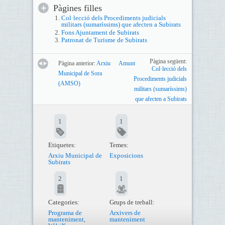
Pàgines filles
Col·lecció dels Procediments judicials
militars (sumaríssims) que afecten a Subirats
Fons Ajuntament de Subirats
Patronat de Turisme de Subirats
Pàgina següent:
Pàgina anterior:
Arxiu
Amunt
Col·lecció dels
Municipal de Sora
Procediments judicials
(AMSO)
militars (sumaríssims)
que afecten a Subirats
1
1
Etiquetes:
Temes:
Arxiu Municipal de
Exposicions
Subirats
2
1
Categories:
Grups de treball:
Programa de
Arxivers de
manteniment
,
manteniment