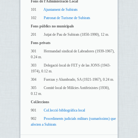
Fons de l'Administració Local
101
Ajuntament de Subirats
102
Patronat de Turisme de Subirats
Fons públics no municipals
201 Jutjat de Pau de Subirats (1850-1990), 12 m.
Fons privats
301 Hermandad sindical de Labradores (1939-1967),
0.24 m.
303 Delegació local de FET y de las JONS (1943-
1974), 0.12 m.
304 Fuerzas y Alumbrado, SA (1921-1967), 0.24 m.
305 Comitè local de Milícies Antifeixistes (1936),
0.12 m.
Col.leccions
901
Col.lecció bibliogràfica local
902
Procediments judicials militars (sumaríssims) que
afecten a Subirats