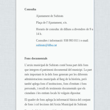
Consulta
Ajuntament de Subirats
Plaça de l’Ajuntament, s/n.
Horaris de consulta: de dilluns a divendres de 9 a
14 h.
Consultes i informació: 938 993 011 i e-mail:
subirats@diba.cat
Fons documentals
L’arxiu municipal de Subirats conté bona part dels fons
que integren el patrimoni documental del municipi. La part
més important és la dels fons generats per les diferents
administracions municipals al llarg de la història, però
també aplega fons d’institucions, fons d'entitats i fons
personals, i recull els testimonis documentals que els
ciutadans i les entitats locals hi vulguin dipositar.
El quadre de fons aplega la informació bàsica del conjunt
de fons i col·leccions del Arxiu Municipal de Subirats