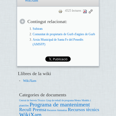
WikiXam
4525 lectures
Contingut relacionat:
Subirats
Comunitat de propietaris de Gurb d'aigües de Gurb
Arxiu Municipal de Santa Fe del Penedès
(AMSFP)
Llibres de la wiki
WikiXam
Categories de documents
Models i
Central de Serveis Tècnics
Grup de treball de programa Meana
Programa de manteniment
plantilles
Recull Premsa
Recursos tècnics
Recursos formatius
WikiXam