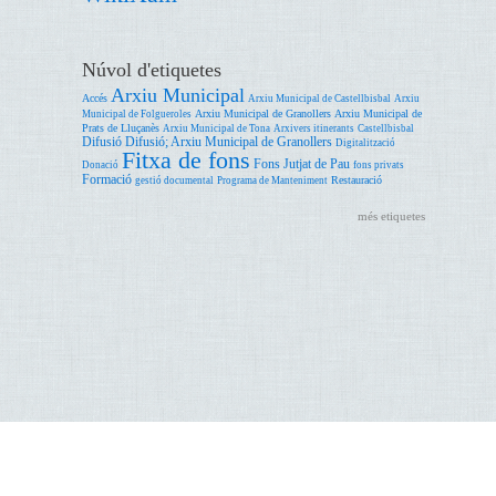
Núvol d'etiquetes
Arxiu Municipal
Accés
Arxiu Municipal de Castellbisbal
Arxiu
Arxiu Municipal de Granollers
Arxiu Municipal de
Municipal de Folgueroles
Prats de Lluçanès
Arxiu Municipal de Tona
Arxivers itinerants
Castellbisbal
Difusió
Difusió; Arxiu Municipal de Granollers
Digitalització
Fitxa de fons
Fons Jutjat de Pau
Donació
fons privats
Formació
Restauració
gestió documental
Programa de Manteniment
més etiquetes
Accessibilitat
Ajuda
Avís legal
Oficina de Patrimoni Cultural. Àrea de Cultura. Edifici del Rellotge. Comte d'Urgell, 187 08036
Barcelona T. 93 402 25 66