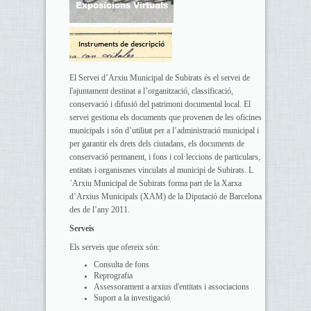
El Servei d’Arxiu Municipal de Subirats és el servei de
l'ajuntament destinat a l’organització, classificació,
conservació i difusió del patrimoni documental local. El
servei gestiona els documents que provenen de les oficines
municipals i són d’utilitat per a l’administració municipal i
per garantir els drets dels ciutadans, els documents de
conservació permanent, i fons i col·leccions de particulars,
entitats i organismes vinculats al municipi de Subirats. L
´Arxiu Municipal de Subirats forma part de la Xarxa
d’Arxius Municipals (XAM) de la Diputació de Barcelona
des de l’any 2011.
Serveis
Els serveis que ofereix són:
Consulta de fons
Reprografia
Assessorament a arxius d'entitats i associacions
Suport a la investigació