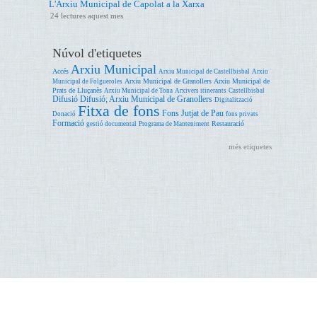
L'Arxiu Municipal de Capolat a la Xarxa
24 lectures aquest mes
Núvol d'etiquetes
Arxiu Municipal
Accés
Arxiu Municipal de Castellbisbal
Arxiu
Arxiu Municipal de Granollers
Arxiu Municipal de
Municipal de Folgueroles
Prats de Lluçanès
Arxiu Municipal de Tona
Arxivers itinerants
Castellbisbal
Difusió
Difusió; Arxiu Municipal de Granollers
Digitalització
Fitxa de fons
Fons Jutjat de Pau
Donació
fons privats
Formació
Restauració
gestió documental
Programa de Manteniment
més etiquetes
Accessibilitat
Ajuda
Avís legal
Oficina de Patrimoni Cultural. Àrea de Cultura. Edifici del Rellotge. Comte d'Urgell, 187 08036