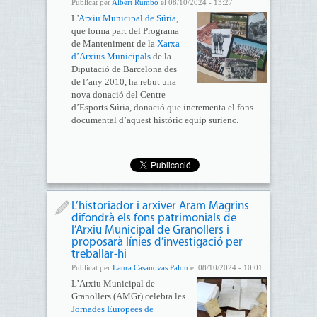
Publicat per
Albert Rumbo
el 08/10/2024 - 13:27
L'
Arxiu Municipal de Súria
,
que forma part del Programa
de Manteniment de la
Xarxa
d’Arxius Municipals
de la
Diputació de Barcelona des
de l’any 2010, ha rebut una
nova donació del Centre
d’Esports Súria, donació que incrementa el fons
documental d’aquest històric equip surienc.
L’historiador i arxiver Aram Magrins
difondrà els fons patrimonials de
l’Arxiu Municipal de Granollers i
proposarà línies d’investigació per
treballar-hi
Publicat per
Laura Casanovas Palou
el 08/10/2024 - 10:01
L’Arxiu Municipal de
Granollers (AMGr) celebra les
Jornades Europees de