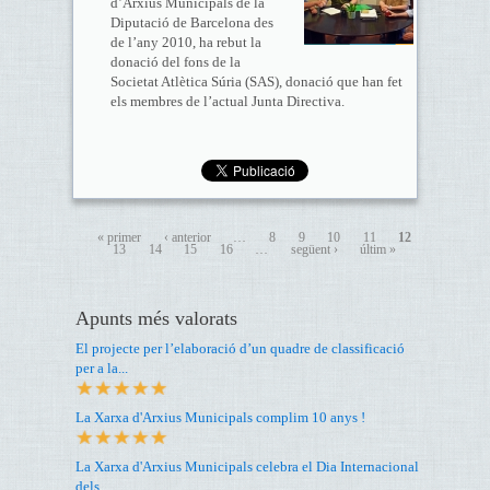
d’Arxius Municipals de la
Diputació de Barcelona des
de l’any 2010, ha rebut la
donació del fons de la
Societat Atlètica Súria (SAS), donació que han fet
els membres de l’actual Junta Directiva.
« primer
‹ anterior
…
8
9
10
11
12
13
14
15
16
…
següent ›
últim »
Apunts més valorats
El projecte per l’elaboració d’un quadre de classificació
per a la...
La Xarxa d'Arxius Municipals complim 10 anys !
La Xarxa d'Arxius Municipals celebra el Dia Internacional
dels...