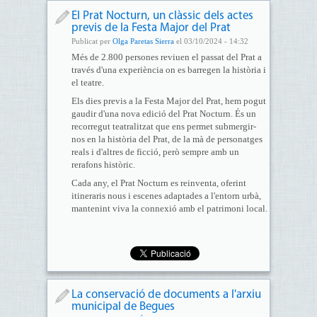
El Prat Nocturn, un clàssic dels actes
previs de la Festa Major del Prat
Publicat per
Olga Paretas Sierra
el 03/10/2024 - 14:32
Més de 2.800 persones reviuen el passat del Prat a
través d'una experiència on es barregen la història i
el teatre.
Els dies previs a la Festa Major del Prat, hem pogut
gaudir d'una nova edició del Prat Nocturn. És un
recorregut teatralitzat que ens permet submergir-
nos en la història del Prat, de la mà de personatges
reals i d'altres de ficció, però sempre amb un
rerafons històric.
Cada any, el Prat Nocturn es reinventa, oferint
itineraris nous i escenes adaptades a l'entorn urbà,
mantenint viva la connexió amb el patrimoni local.
La conservació de documents a l'arxiu
municipal de Begues