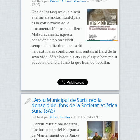
Publicat per
Patrícia Álvarez Martínez
el 03/10/2024 -
12:23
Una de les tasques que duem
a terme als arxius municipals
és la conservació de la
documentació que custodiem.
Malauradament, aquesta
consciència no ha existit
sempre, i molta documentació
ha patit males condicions ambientals al llarg de la
seva vida. Són els actuals arxius, els que hem rebut
aquesta herència i amb la que hem de treballar.
L’Arxiu Municipal de Súria rep la
donació del fons de la Societat Atlètica
Súria (SAS)
Publicat per
Albert Rumbo
el 01/10/2024 - 09:11
L'Arxiu Municipal de Súria,
que forma part del Programa
de Manteniment de la Xarxa