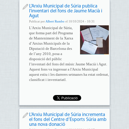
L’Arxiu Municipal de Súria publica
l’inventari del fons de Jaume Macià i
Agut
Publicat per
Albert Rumbo
el 10/10/2024 - 10:31
L'Arxiu Municipal de Súria,
que forma part del Programa
de Manteniment de la Xarxa
d’Arxius Municipals de la
Diputació de Barcelona des
de l’any 2010, posa a
disposició del públic
l’inventari del fons del músic Jaume Macià i Agut.
Aquest fons va ingressar a l'Arxiu Municipal
aquest estiu i les darreres setmanes ha estat ordenat,
classificat i inventariatl.
L’Arxiu Municipal de Súria incrementa
el fons del Centre d’Esports Súria amb
una nova donació