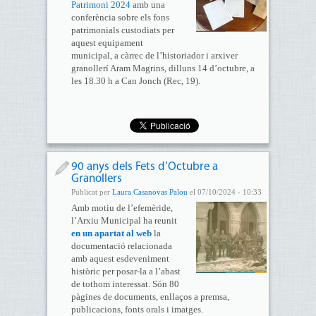
Patrimoni 2024
amb una
conferència sobre els fons
patrimonials custodiats per
aquest equipament
municipal, a càrrec de l’historiador i arxiver
granollerí Aram Magrins, dilluns 14 d’octubre, a
les 18.30 h a Can Jonch (Rec, 19).
90 anys dels Fets d’Octubre a
Granollers
Publicat per
Laura Casanovas Palou
el 07/10/2024 - 10:33
Amb motiu de l’efemèride,
l’Arxiu Municipal ha reunit
en un apartat al web
la
documentació relacionada
amb aquest esdeveniment
històric per posar-la a l’abast
de tothom interessat. Són 80
pàgines de documents, enllaços a premsa,
publicacions, fonts orals i imatges.